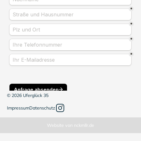
©
2026 Uferglück 35
Impressum
Datenschutz
Website von nckmllr.de